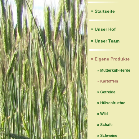
» Startseite
» Unser Hof
» Unser Team
» Eigene Produkte
» Mutterkuh-Herde
» Kartoffeln
» Getreide
» Hülsenfrüchte
» Wild
» Schafe
» Schweine