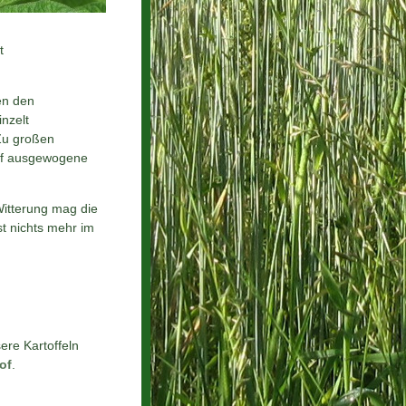
t
en den
inzelt
Zu großen
 auf ausgewogene
Witterung mag die
st nichts mehr im
ere Kartoffeln
of
.