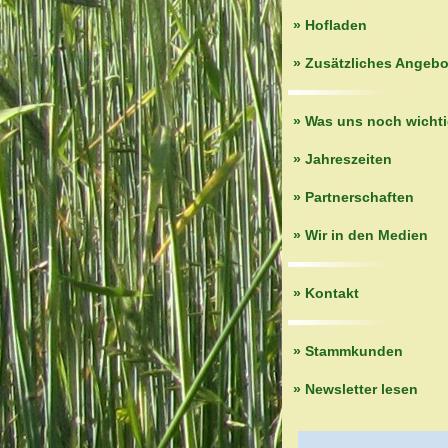
» Hofladen
» Zusätzliches Angebo
» Was uns noch wichti
» Jahreszeiten
» Partnerschaften
» Wir in den Medien
» Kontakt
» Stammkunden
» Newsletter lesen