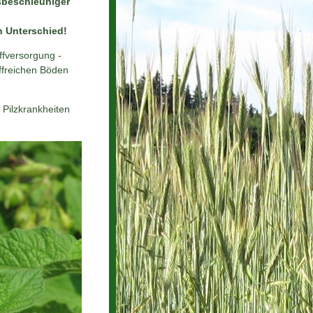
sbeschleuniger
d
n Unterschied!
ffversorgung -
offreichen Böden
 Pilzkrankheiten