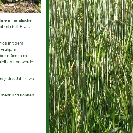
ohne mineralische
eit stellt Franz
emlos mit dem
 Frühjahr
ober müssen sie
bleiben und werden
ben jedes Jahr etwa
e mehr und können