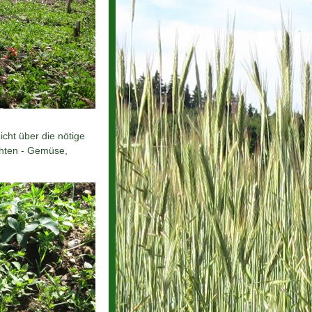
icht über die nötige
chten - Gemüse,