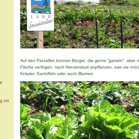
Auf den Parzellen können Bürger, die gerne "garteln", aber n
Fläche verfügen, nach Herzenslust anpflanzen, was sie mö
Kräuter, Kartoffeln oder auch Blumen.
t
g ist