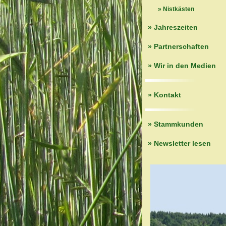
» Nistkästen
» Jahreszeiten
» Partnerschaften
» Wir in den Medien
» Kontakt
» Stammkunden
» Newsletter lesen