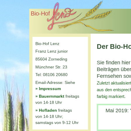
Bio-Hof
Bio-Hof Lenz
Der Bio-Ho
Franz Lenz junior
85604 Zorneding
Sie finden hie
Münchner Str. 23
Beiträgen übe
Tel: 08106 20680
Fernsehen sow
Email-Adresse: Siehe
Zuletzt aktualisie
» Impressum
aus den entsprech
» Bauernmarkt
freitags
farbig markiert.
von 14-18 Uhr
Mai 2019: 
» Hofladen
freitags
von 14-18 Uhr;
samstags von 9-12 Uhr