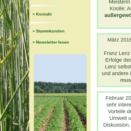
Meisteri
Knolle: A
» Kontakt
außergewöh
» Stammkunden
März 2016
» Newsletter lesen
Franz Lenz 
Erfolge de
Lenz selbs
und andere i
muss
Februar 2
sehr inter
Vorteile d
Umwelt u
Diskussion, 