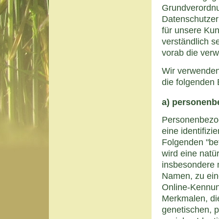
Grundverordn
Datenschutzerk
für unsere Ku
verständlich s
vorab die verw
Wir verwenden
die folgenden 
a) personenb
Personenbezoge
eine identifizi
Folgenden "bet
wird eine natü
insbesondere 
Namen, zu ein
Online-Kennun
Merkmalen, di
genetischen, p