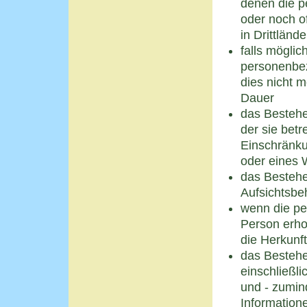
denen die p
oder noch o
in Drittländ
falls möglic
personenbez
dies nicht m
Dauer
das Bestehe
der sie bet
Einschränku
oder eines 
das Bestehe
Aufsichtsbe
wenn die pe
Person erho
die Herkunf
das Bestehe
einschließl
und - zumind
Informatione