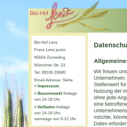
Bio-Hof
Bio-Hof Lenz
Datenschu
Franz Lenz junior
85604 Zorneding
Allgemeine
Münchner Str. 23
Wir freuen uns
Tel: 08106 20680
Unternehmen. 
Email-Adresse: Siehe
Stellenwert fü
» Impressum
Nutzung der In
» Bauernmarkt
freitags
ohne jede Ang
von 14-18 Uhr
eine betroffe
» Hofladen
freitags
Unternehmens 
von 14-18 Uhr;
möchte, könnt
samstags von 9-12 Uhr
Daten erforder