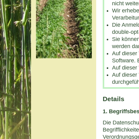
nicht weit
Wir erhebe
Verarbeitu
Die Anmeld
double-opt
Sie können
werden dan
Auf dieser
Software. 
Auf dieser
Auf dieser
durchgefüh
Details
1. Begriffsb
Die Datenschu
Begrifflichkei
Verordnungsge