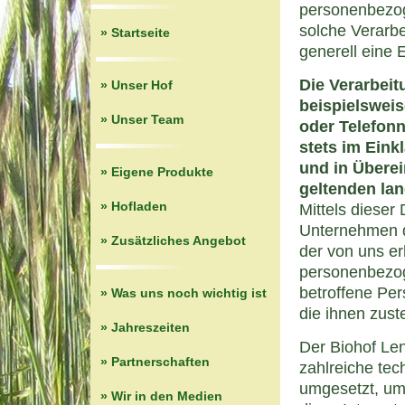
personenbezoge
solche Verarbe
» Startseite
generell eine 
Die Verarbei
» Unser Hof
beispielsweis
» Unser Team
oder Telefonn
stets im Ein
und in Übere
» Eigene Produkte
geltenden la
» Hofladen
Mittels dieser
Unternehmen d
» Zusätzliches Angebot
der von uns e
personenbezog
betroffene Per
» Was uns noch wichtig ist
die ihnen zust
» Jahreszeiten
Der Biohof Len
» Partnerschaften
zahlreiche te
umgesetzt, um
» Wir in den Medien