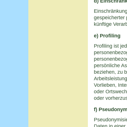
d) Einschrän
Einschränkung 
gespeicherter
künftige Verar
e) Profiling
Profiling ist j
personenbezog
personenbezo
persönliche As
beziehen, zu 
Arbeitsleistun
Vorlieben, Inte
oder Ortswechs
oder vorherzu
f) Pseudonym
Pseudonymisie
Daten in eine