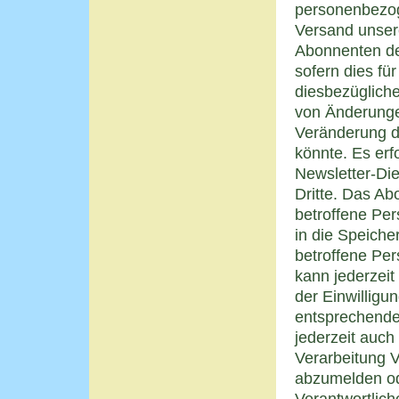
personenbezog
Versand unser
Abonnenten des
sofern dies fü
diesbezügliche 
von Änderunge
Veränderung d
könnte. Es er
Newsletter-Di
Dritte. Das A
betroffene Per
in die Speich
betroffene Per
kann jederzei
der Einwilligun
entsprechender
jederzeit auch 
Verarbeitung 
abzumelden od
Verantwortlich