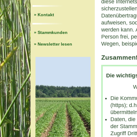
diese Interne
sicherzustelle
» Kontakt
Datenübertrag
aufweisen, sod
werden kann. 
» Stammkunden
Person frei, p
Wegen, beispie
» Newsletter lesen
Zusammenf
Die wichtig
W
Die Kommun
(https); d
übermittel
Daten, die
der Stamm
Zugriff Dr