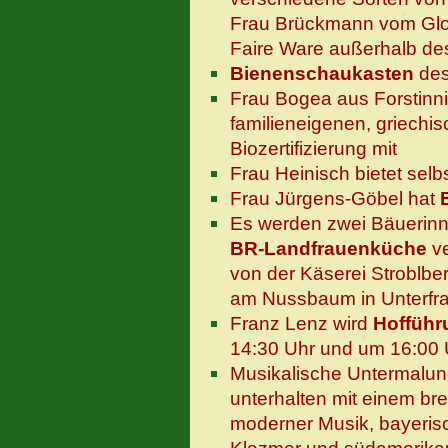
Frau Brückmann vom Glon
Faire Ware außerhalb de
Bienenschaukasten
des
Frau Bogea aus Forstinni
familieneigenen, griechi
Biozertifizierung mit
Frau Heinisch bietet selb
Frau Jürgens-Göbel hat
Es werden zwei Bäuerinn
BR-Landfrauenküche
ve
von der Käserei Stroblb
am Nussbaum in Unterfra
Franz Lenz wird
Hofführ
14:30 Uhr und um 16:00 
Musikalische Untermalun
unterhalten mit einem bre
moderner Musik, bayeris