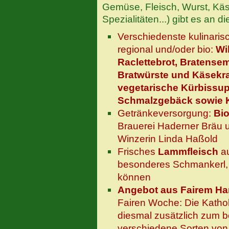
Gemüse, Fleisch, Wurst, Käs
Spezialitäten...) gibt es an
Verschiedenste kulinaris
regional und/oder bio:
Wi
Raclettebrot, Bratense
Bratwürste und Käsekra
vegetarische Kürbissu
Schmalzgebäck sowie 
Getränkeversorgung:
Bio
Brauerei Haderner Bräu u
Winzerin Linda Haßold
Frisches
Lammfleisch
au
besonderes Schmankerl,
können
Angebot aus Fairem Ha
Fairen Woche: Die Katholi
diesmal zusätzlich zum 
verschiedene Sorten von