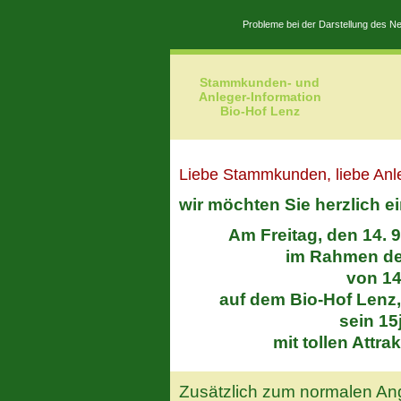
Probleme bei der Darstellung des 
Stammkunden- und
Anleger-Information
Bio-Hof Lenz
Liebe Stammkunden, liebe Anl
wir möchten Sie herzlich 
Am Freitag, den 14. 
im Rahmen de
von 14
auf dem Bio-Hof Lenz,
sein 15
mit tollen Attra
Zusätzlich zum normalen An